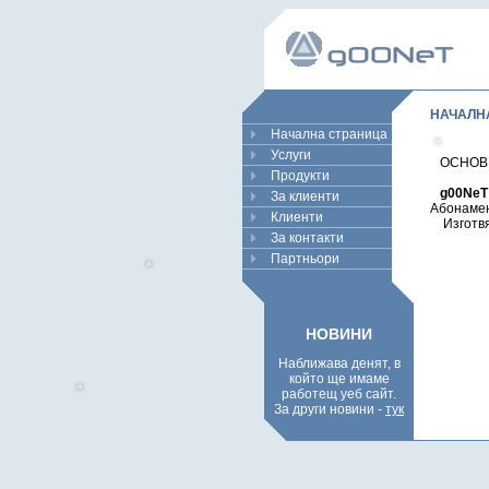
НАЧАЛН
Начална страница
Услуги
ОСНОВН
*
Продукти
g00NeT
За клиенти
Абонамен
Клиенти
Изготвям
За контакти
Партньори
*
НОВИНИ
Наближава денят, в
който ще имаме
работещ уеб сайт.
За други новини -
тук
*