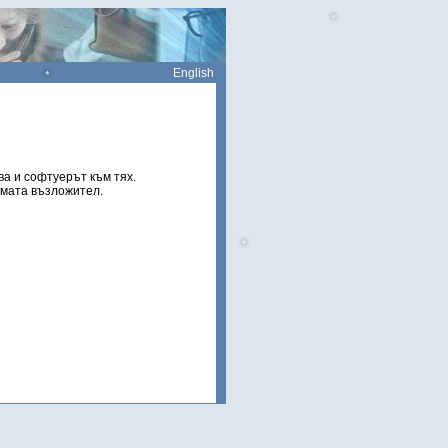
*
English
*
а и софтуерът към тях.
мата възложител.
*