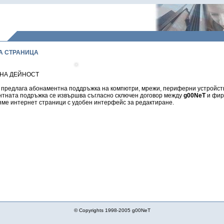
А СТРАНИЦА
А ДЕЙНОСТ
*
предлага абонаментна поддръжка на компютри, мрежи, периферни устройств
тната подръжка се извършва съгласно сключен договор между
g00NeT
и фир
е интернет страници с удобен интерфейс за редактиране.
© Copyrights 1998-2005 g00NeT